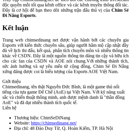
độc quyền mỗi tối qua kênh office và các kênh truyền thông đối tác.
Đây là cơ hội để bạn theo dõi những trận đấu thú vị của
Chim Sẻ
Đi Nắng Esports
.
Kết luận
Trang web chimsedinang net được vận hành bởi các chuyên gia
Esports với kiến thức chuyên sâu, giúp người hâm mộ cập nhật đầy
đủ về lịch thi đấu, kết quả, phân tích chuyên môn và nhiều thông tin
khác về CSDN. Đây là một nguồn thông tin đáng tin cậy và hữu ích
cho các fan của CSDN và AOE nói chung.Với những thành tích,
sức ảnh hưởng và sự yêu mến từ cộng đồng, Chim Sẻ Đi Nắng
xứng đáng được coi là biểu tượng của Esports AOE Việt Nam.
Giới thiệu
Chimsedinang, tên thật Nguyễn Đức Bình, là một game thủ nổi
tiếng của tựa game Đế Chế (AoE) tại Việt Nam. Với kỹ năng xuất
sắc và chiến thuật thông minh, anh được mệnh danh là "thần đồng
AoE" và đã đạt nhiều thành tích quốc tế.
Liên hệ
Thương hiệu: ChimSeDiNang
Website:
https://chimsedinang.net/
Địa chỉ: 48 Đào Duy Từ, Q. Hoàn Kiếm, TP. Hà Nội