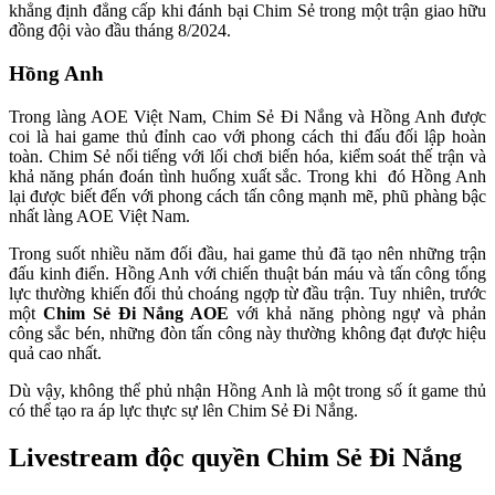
khẳng định đẳng cấp khi đánh bại Chim Sẻ trong một trận giao hữu
đồng đội vào đầu tháng 8/2024.
Hồng Anh
Trong làng AOE Việt Nam, Chim Sẻ Đi Nắng và Hồng Anh được
coi là hai game thủ đỉnh cao với phong cách thi đấu đối lập hoàn
toàn. Chim Sẻ nổi tiếng với lối chơi biến hóa, kiểm soát thế trận và
khả năng phán đoán tình huống xuất sắc. Trong khi đó Hồng Anh
lại được biết đến với phong cách tấn công mạnh mẽ, phũ phàng bậc
nhất làng AOE Việt Nam.
Trong suốt nhiều năm đối đầu, hai game thủ đã tạo nên những trận
đấu kinh điển. Hồng Anh với chiến thuật bán máu và tấn công tổng
lực thường khiến đối thủ choáng ngợp từ đầu trận. Tuy nhiên, trước
một
Chim Sẻ Đi Nắng AOE
với khả năng phòng ngự và phản
công sắc bén, những đòn tấn công này thường không đạt được hiệu
quả cao nhất.
Dù vậy, không thể phủ nhận Hồng Anh là một trong số ít game thủ
có thể tạo ra áp lực thực sự lên Chim Sẻ Đi Nắng.
Livestream độc quyền Chim Sẻ Đi Nắng