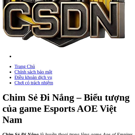
Trang Chủ
Chính sách bảo mật
Điều khoản dịch vụ
Chơi có trách nhiệm
Chim Sẻ Đi Nắng – Biểu tượng
của game Esports AOE Việt
Nam
Chim Sẻ Đi Nắng
là huyền thoại trong làng game Age of Empires