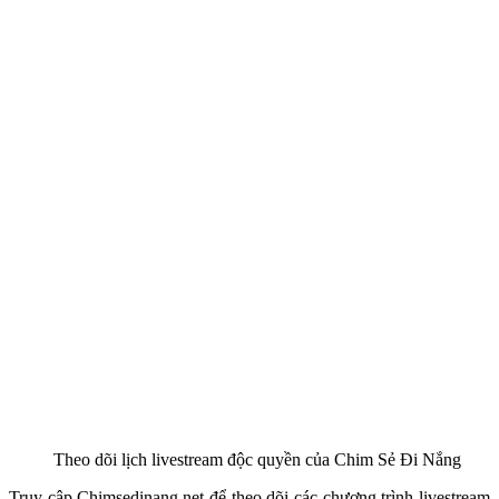
Theo dõi lịch livestream độc quyền của Chim Sẻ Đi Nắng
Truy cập Chimsedinang.net để theo dõi các chương trình livestream