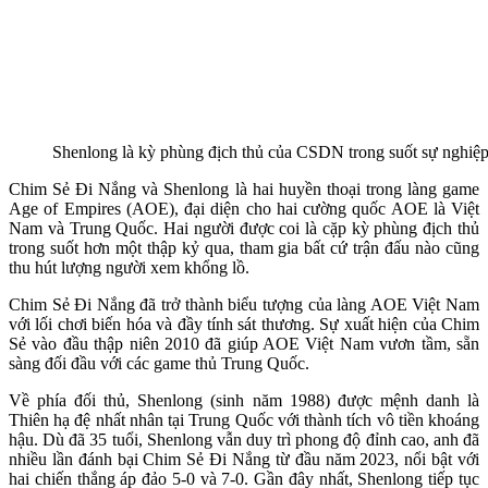
Shenlong là kỳ phùng địch thủ của CSDN trong suốt sự nghiệ
Chim Sẻ Đi Nắng và Shenlong là hai huyền thoại trong làng game
Age of Empires (AOE), đại diện cho hai cường quốc AOE là Việt
Nam và Trung Quốc. Hai người được coi là cặp kỳ phùng địch thủ
trong suốt hơn một thập kỷ qua, tham gia bất cứ trận đấu nào cũng
thu hút lượng người xem khổng lồ.
Chim Sẻ Đi Nắng đã trở thành biểu tượng của làng AOE Việt Nam
với lối chơi biến hóa và đầy tính sát thương. Sự xuất hiện của Chim
Sẻ vào đầu thập niên 2010 đã giúp AOE Việt Nam vươn tầm, sẵn
sàng đối đầu với các game thủ Trung Quốc.
Về phía đối thủ, Shenlong (sinh năm 1988) được mệnh danh là
Thiên hạ đệ nhất nhân tại Trung Quốc với thành tích vô tiền khoáng
hậu. Dù đã 35 tuổi, Shenlong vẫn duy trì phong độ đỉnh cao, anh đã
nhiều lần đánh bại Chim Sẻ Đi Nắng từ đầu năm 2023, nổi bật với
hai chiến thắng áp đảo 5-0 và 7-0. Gần đây nhất, Shenlong tiếp tục