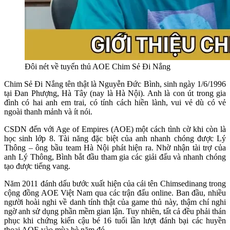
Đôi nét về tuyển thủ AOE Chim Sẻ Đi Nắng
Chim Sẻ Đi Nắng tên thật là Nguyễn Đức Bình, sinh ngày 1/6/1996
tại Đan Phượng, Hà Tây (nay là Hà Nội). Anh là con út trong gia
đình có hai anh em trai, có tính cách hiền lành, vui vẻ dù có vẻ
ngoài thanh mảnh và ít nói.
CSDN đến với Age of Empires (AOE) một cách tình cờ khi còn là
học sinh lớp 8. Tài năng đặc biệt của anh nhanh chóng được Lý
Thông – ông bầu team Hà Nội phát hiện ra. Nhờ nhận tài trợ của
anh Lý Thông, Bình bắt đầu tham gia các giải đấu và nhanh chóng
tạo được tiếng vang.
Năm 2011 đánh dấu bước xuất hiện của cái tên Chimsedinang trong
cộng đồng AOE Việt Nam qua các trận đấu online. Ban đầu, nhiều
người hoài nghi về danh tính thật của game thủ này, thậm chí nghi
ngờ anh sử dụng phần mềm gian lận. Tuy nhiên, tất cả đều phải thán
phục khi chứng kiến cậu bé 16 tuổi lần lượt đánh bại các huyền
thoại AOE vào mùa hè năm đó.