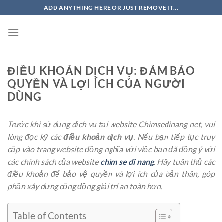
Chuyển
ADD ANYTHING HERE OR JUST REMOVE IT...
đến
nội
dung
ĐIỀU KHOẢN DỊCH VỤ: ĐẢM BẢO
QUYỀN VÀ LỢI ÍCH CỦA NGƯỜI
DÙNG
Trước khi sử dụng dịch vụ tại website Chimsedinang net, vui
lòng đọc kỹ các
điều khoản dịch vụ
. Nếu bạn tiếp tục truy
cập vào trang website đồng nghĩa với việc bạn đã đồng ý với
các chính sách của website
chim se di nang
. Hãy tuân thủ các
điều khoản để bảo vệ quyền và lợi ích của bản thân, góp
phần xây dựng cộng đồng giải trí an toàn hơn.
Table of Contents